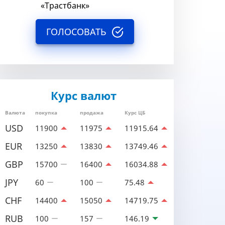
«Трастбанк»
ГОЛОСОВАТЬ
Курс валют
Валюта
покупка
продажа
Курс ЦБ
USD
11900
11975
11915.64
EUR
13250
13830
13749.46
GBP
15700
16400
16034.88
JPY
60
100
75.48
CHF
14400
15050
14719.75
RUB
100
157
146.19