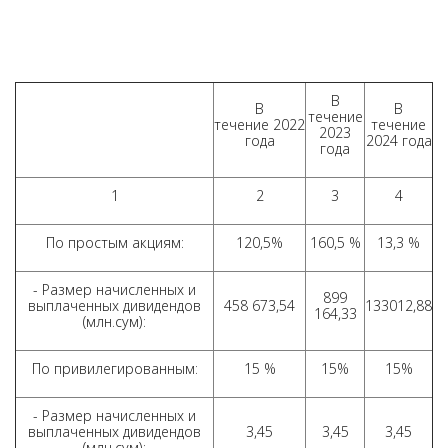
В
В
В
течение
течение 2022
течение
2023
года
2024 года
года
1
2
3
4
По простым акциям:
120,5%
160,5 %
13,3 %
- Размер начисленных и
899
выплаченных дивидендов
458 673,54
133012,88
164,33
(млн.сум):
По привилегированным:
15 %
15%
15%
- Размер начисленных и
выплаченных дивидендов
3,45
3,45
3,45
(млн.сум):