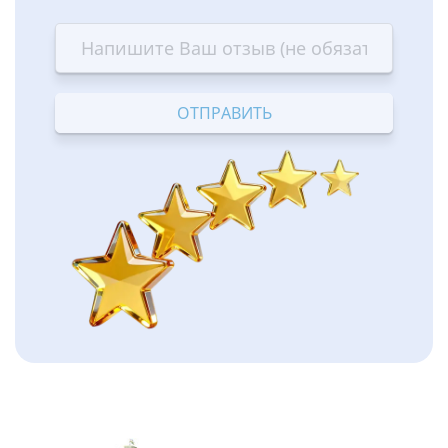
1
2
3
4
5
star
stars
stars
stars
stars
—
—
—
—
—
Terrible
Bad
OK
Good
Excellent