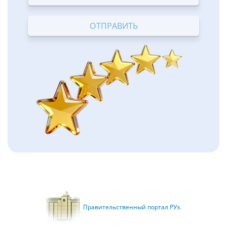
Terrible
Bad
OK
Good
Excellent
Правительственный портал РУз.