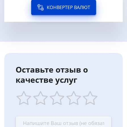
КОНВЕРТЕР ВАЛЮТ
Оставьте отзыв о
качестве услуг
1
2
3
4
5
star
stars
stars
stars
stars
—
—
—
—
—