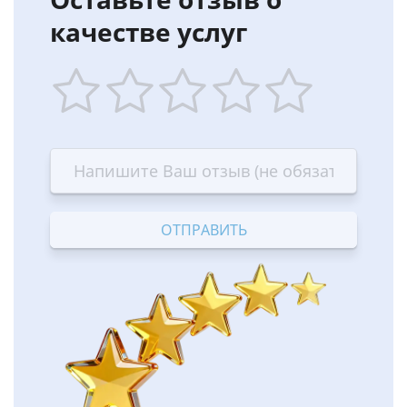
качестве услуг
1
2
3
4
5
star
stars
stars
stars
stars
—
—
—
—
—
Terrible
Bad
OK
Good
Excellent