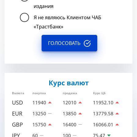
издания
Я не являюсь Клиентом ЧАБ
«Трастбанк»
ГОЛОСОВАТЬ
Курс валют
Валюта
покупка
продажа
Курс ЦБ
USD
11940
12010
11952.10
EUR
13250
13850
13779.58
GBP
15750
16400
16066.01
JPY
60
100
75.47