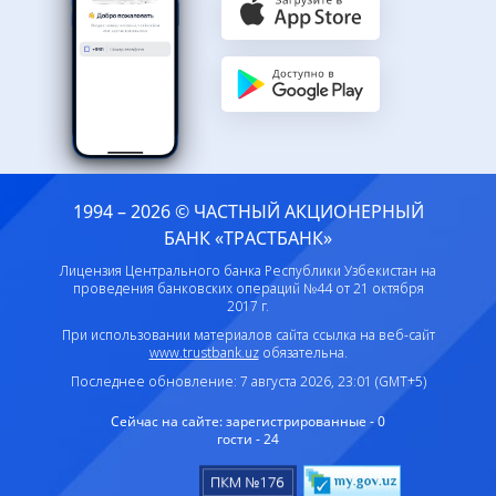
1994 – 2026 © ЧАСТНЫЙ АКЦИОНЕРНЫЙ
БАНК «ТРАСТБАНК»
Лицензия Центрального банка Республики Узбекистан на
проведения банковских операций №44 от 21 октября
2017 г.
При использовании материалов сайта ссылка на веб-сайт
www.trustbank.uz
обязательна.
Последнее обновление: 7 августа 2026, 23:01 (GMT+5)
Сейчас на сайте:
зарегистрированные - 0
гости - 24