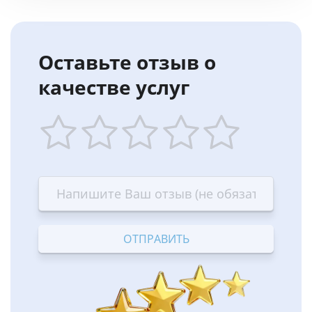
Оставьте отзыв о
качестве услуг
1
2
3
4
5
star
stars
stars
stars
stars
—
—
—
—
—
Terrible
Bad
OK
Good
Excellent