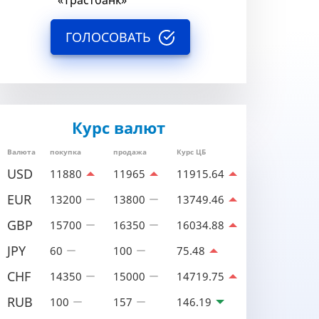
«Трастбанк»
ГОЛОСОВАТЬ
Курс валют
Валюта
покупка
продажа
Курс ЦБ
USD
11880
11965
11915.64
EUR
13200
13800
13749.46
GBP
15700
16350
16034.88
JPY
60
100
75.48
CHF
14350
15000
14719.75
RUB
100
157
146.19