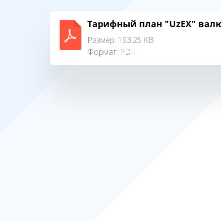
Тарифный план "UzEX" вал
Размер: 193.25 KB
Формат:
PDF