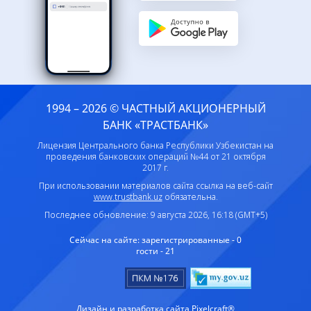
1994 – 2026 © ЧАСТНЫЙ АКЦИОНЕРНЫЙ
БАНК «ТРАСТБАНК»
Лицензия Центрального банка Республики Узбекистан на
проведения банковских операций №44 от 21 октября
2017 г.
При использовании материалов сайта ссылка на веб-сайт
www.trustbank.uz
обязательна.
Последнее обновление: 9 августа 2026, 16:18 (GMT+5)
Сейчас на сайте:
зарегистрированные - 0
гости - 21
Дизайн и разработка сайта Pixelcraft®