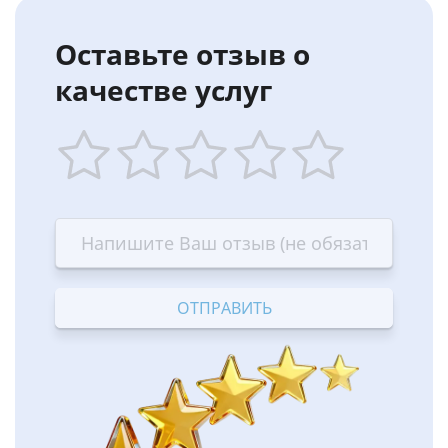
Оставьте отзыв о
качестве услуг
1
2
3
4
5
star
stars
stars
stars
stars
—
—
—
—
—
Terrible
Bad
OK
Good
Excellent