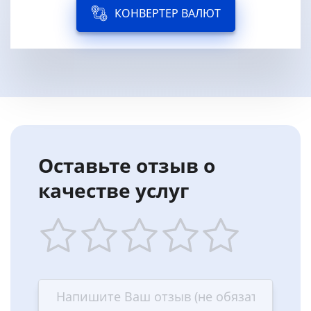
КОНВЕРТЕР ВАЛЮТ
Оставьте отзыв о
качестве услуг
1
2
3
4
5
star
stars
stars
stars
stars
—
—
—
—
—