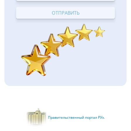
Terrible
Bad
OK
Good
Excellent
Правительственный портал РУз.