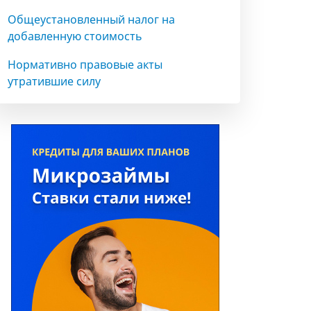
Общеустановленный налог на
добавленную стоимость
Нормативно правовые акты
утратившие силу