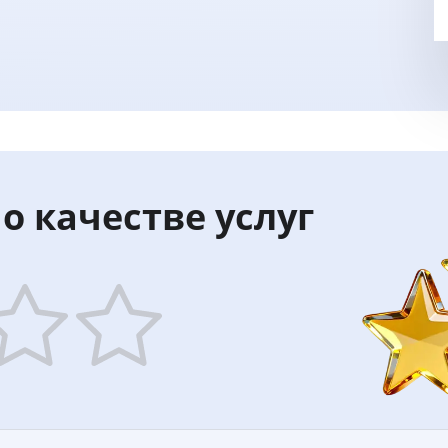
о качестве услуг
5
ars
stars
—