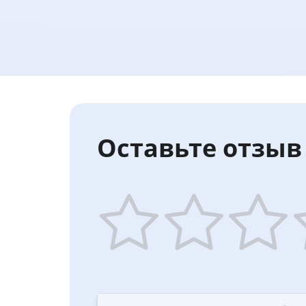
Оставьте отзыв 
1
2
3
4
star
stars
stars
st
—
—
—
—