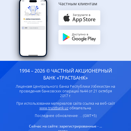
Частным клиентам
1994 – 2026 © ЧАСТНЫЙ АКЦИОНЕРНЫЙ
БАНК «ТРАСТБАНК»
Лицензия Центрального банка Республики Узбекистан на
проведения банковских операций №44 от 21 октября
2017 г.
При использовании материалов сайта ссылка на веб-сайт
www.trustbank.uz
обязательна.
Последнее обновление: ... (GMT+5)
Сейчас на сайте:
зарегистрированные - ...
гости - ...