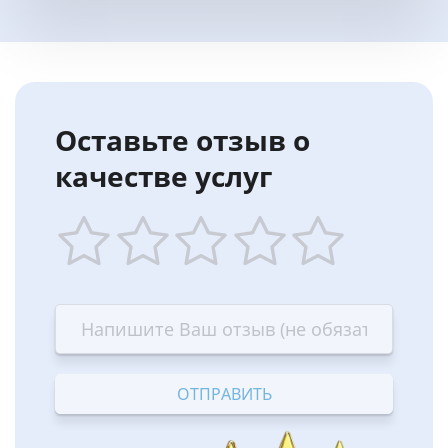
Оставьте отзыв о
качестве услуг
1
2
3
4
5
star
stars
stars
stars
stars
—
—
—
—
—
Terrible
Bad
OK
Good
Excellent