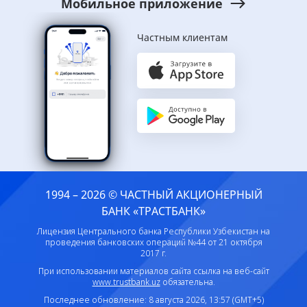
Мобильное приложение
Частным клиентам
1994 – 2026 © ЧАСТНЫЙ АКЦИОНЕРНЫЙ
БАНК «ТРАСТБАНК»
Лицензия Центрального банка Республики Узбекистан на
проведения банковских операций №44 от 21 октября
2017 г.
При использовании материалов сайта ссылка на веб-сайт
www.trustbank.uz
обязательна.
Последнее обновление: 8 августа 2026, 13:57 (GMT+5)