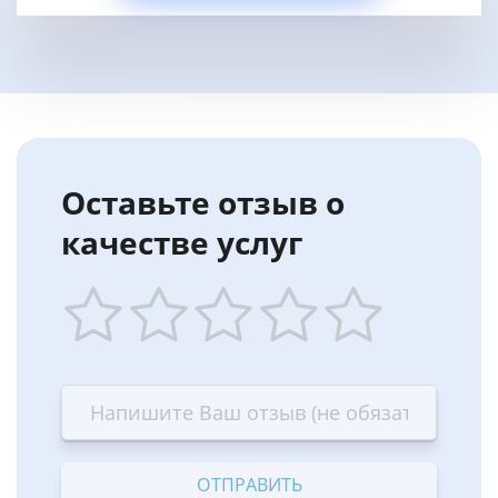
Оставьте отзыв о
качестве услуг
1
2
3
4
5
star
stars
stars
stars
stars
—
—
—
—
—
Terrible
Bad
OK
Good
Excellent