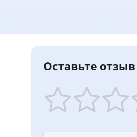
Оставьте отзыв 
1
2
3
4
star
stars
stars
st
—
—
—
—