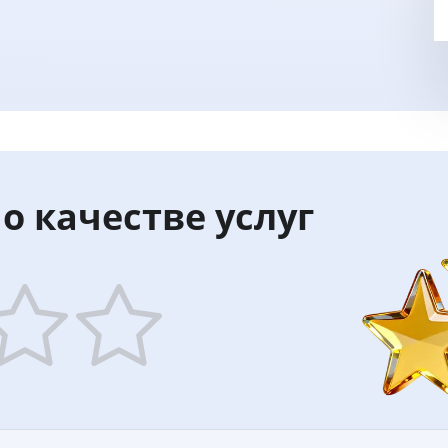
о качестве услуг
5
ars
stars
—