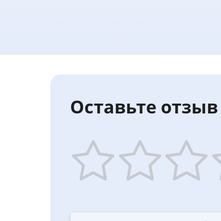
Оставьте отзыв 
1
2
3
4
star
stars
stars
st
—
—
—
—