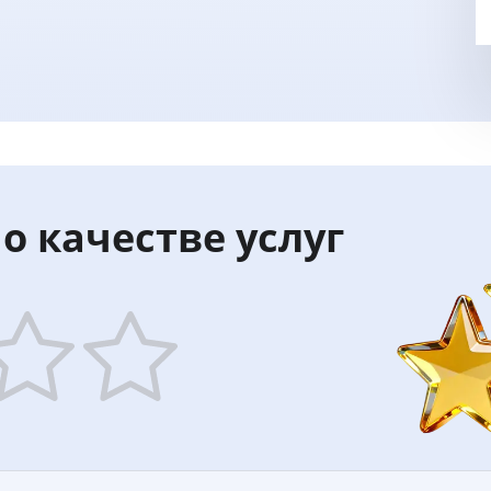
о качестве услуг
5
ars
stars
—