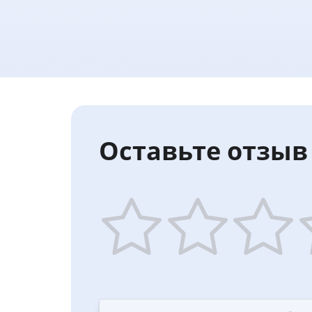
Оставьте отзыв 
1
2
3
4
star
stars
stars
st
—
—
—
—