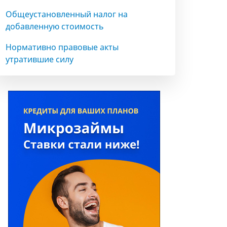
Общеустановленный налог на
добавленную стоимость
Нормативно правовые акты
утратившие силу