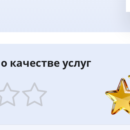
о качестве услуг
5
ars
stars
—