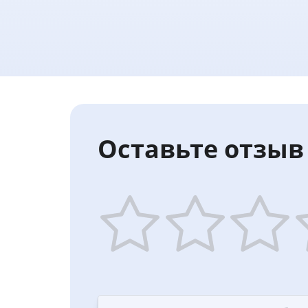
Оставьте отзыв 
1
2
3
4
star
stars
stars
st
—
—
—
—