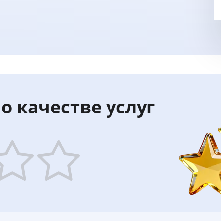
о качестве услуг
5
ars
stars
—