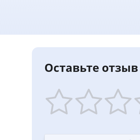
Оставьте отзыв 
1
2
3
4
star
stars
stars
st
—
—
—
—