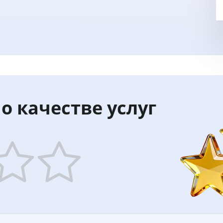
о качестве услуг
5
ars
stars
—