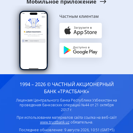
Мобильное приложение
Частным клиентам
1994 – 2026 © ЧАСТНЫЙ АКЦИОНЕРНЫЙ
БАНК «ТРАСТБАНК»
Лицензия Центрального банка Республики Узбекистан на
проведения банковских операций №44 от 21 октября
2017 г.
При использовании материалов сайта ссылка на веб-сайт
www.trustbank.uz
обязательна.
Последнее обновление: 9 августа 2026, 10:51 (GMT+5)