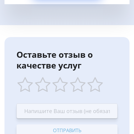
Оставьте отзыв о
качестве услуг
1
2
3
4
5
star
stars
stars
stars
stars
—
—
—
—
—
Terrible
Bad
OK
Good
Excellent