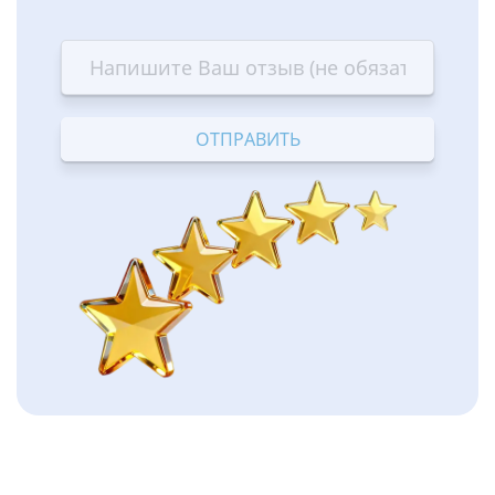
1
2
3
4
5
star
stars
stars
stars
stars
—
—
—
—
—
Terrible
Bad
OK
Good
Excellent