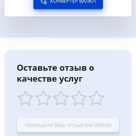
КОНВЕРТЕР ВАЛЮТ
Оставьте отзыв о
качестве услуг
1
2
3
4
5
star
stars
stars
stars
stars
—
—
—
—
—
Terrible
Bad
OK
Good
Excellent