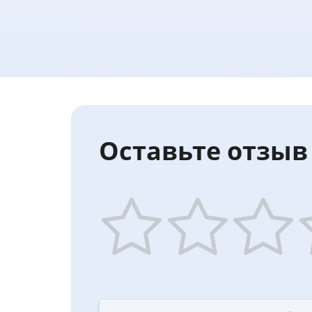
Оставьте отзыв 
1
2
3
4
star
stars
stars
st
—
—
—
—