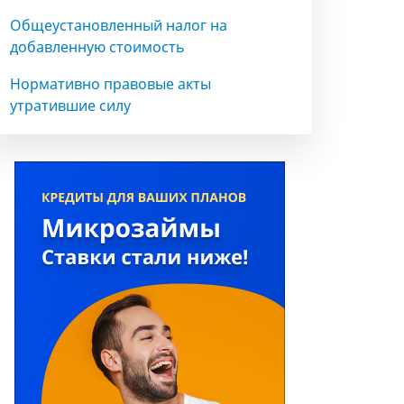
Общеустановленный налог на
добавленную стоимость
Нормативно правовые акты
утратившие силу