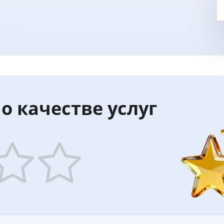
о качестве услуг
5
ars
stars
—