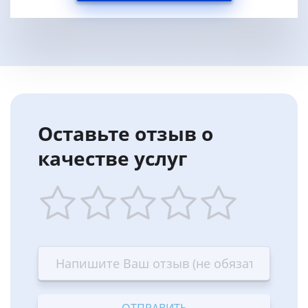
Оставьте отзыв о
качестве услуг
1
2
3
4
5
star
stars
stars
stars
stars
—
—
—
—
—
Terrible
Bad
OK
Good
Excellent