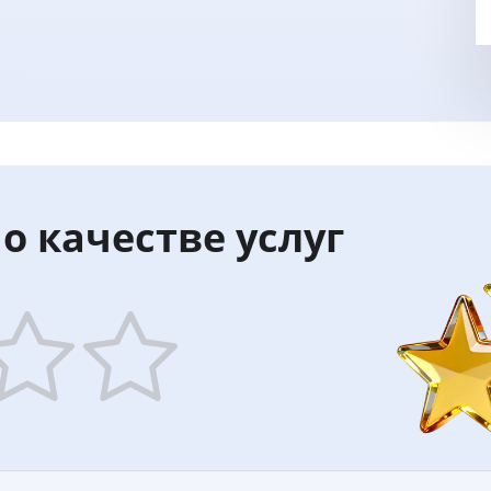
о качестве услуг
5
ars
stars
—