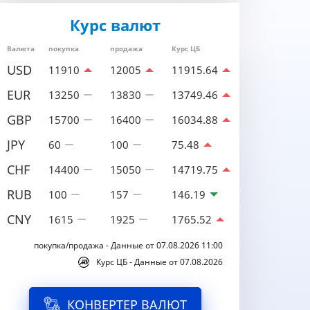
Курс валют
Валюта
покупка
продажа
Курс ЦБ
USD
11910
12005
11915.64
EUR
13250
13830
13749.46
GBP
15700
16400
16034.88
JPY
60
100
75.48
CHF
14400
15050
14719.75
RUB
100
157
146.19
CNY
1615
1925
1765.52
покупка/продажа - Данные от 07.08.2026 11:00
Курс ЦБ - Данные от 07.08.2026
КОНВЕРТЕР ВАЛЮТ