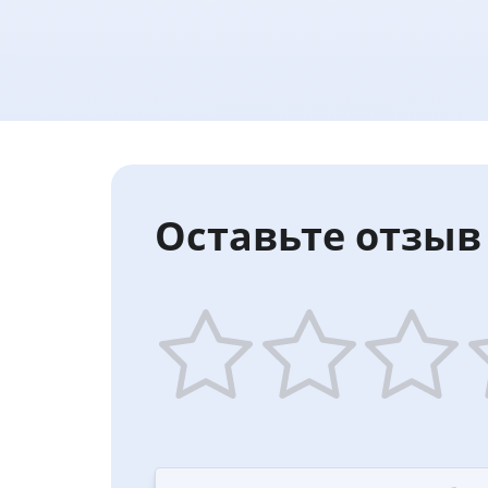
Оставьте отзыв 
1
2
3
4
star
stars
stars
st
—
—
—
—