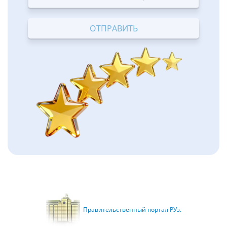
Terrible
Bad
OK
Good
Excellent
Правительственный портал РУз.