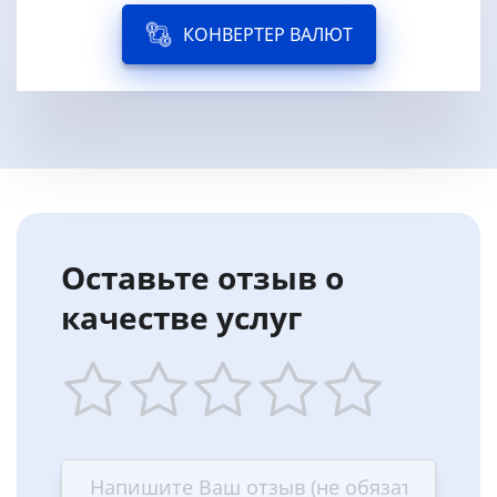
КОНВЕРТЕР ВАЛЮТ
Оставьте отзыв о
качестве услуг
1
2
3
4
5
star
stars
stars
stars
stars
—
—
—
—
—