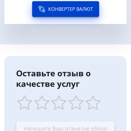
КОНВЕРТЕР ВАЛЮТ
Оставьте отзыв о
качестве услуг
1
2
3
4
5
star
stars
stars
stars
stars
—
—
—
—
—