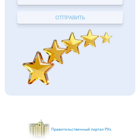
Terrible
Bad
OK
Good
Excellent
Правительственный портал РУз.