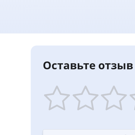
Оставьте отзыв 
1
2
3
4
star
stars
stars
st
—
—
—
—