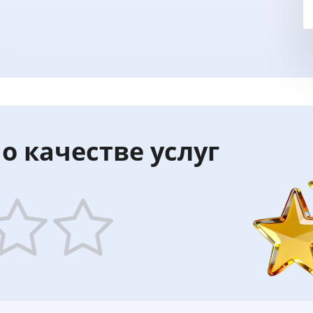
о качестве услуг
5
ars
stars
—