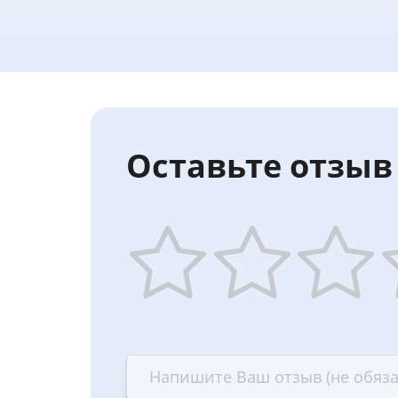
Оставьте отзыв 
1
2
3
4
star
stars
stars
st
—
—
—
—
Terrible
Bad
OK
G