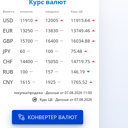
Курс валют
Валюта
покупка
продажа
Курс ЦБ
USD
11910
12005
11915.64
EUR
13250
13830
13749.46
GBP
15700
16400
16034.88
JPY
60
100
75.48
CHF
14400
15050
14719.75
RUB
100
157
146.19
CNY
1615
1925
1765.52
покупка/продажа - Данные от 07.08.2026 11:00
Курс ЦБ - Данные от 07.08.2026
КОНВЕРТЕР ВАЛЮТ