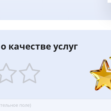
о качестве услуг
5
ars
stars
—
ood
Excellent