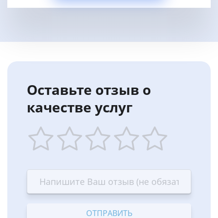
Оставьте отзыв о
качестве услуг
1
2
3
4
5
star
stars
stars
stars
stars
—
—
—
—
—
Terrible
Bad
OK
Good
Excellent