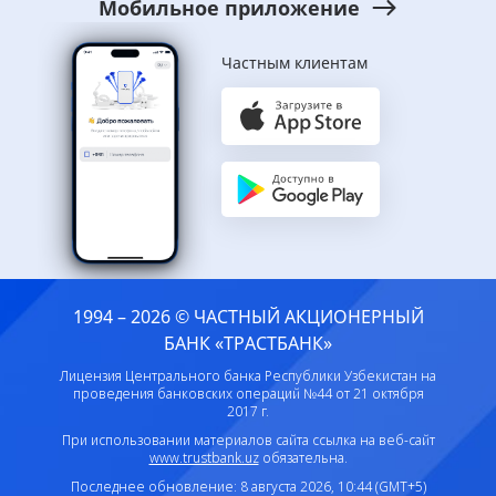
Мобильное приложение
Частным клиентам
1994 – 2026 © ЧАСТНЫЙ АКЦИОНЕРНЫЙ
БАНК «ТРАСТБАНК»
Лицензия Центрального банка Республики Узбекистан на
проведения банковских операций №44 от 21 октября
2017 г.
При использовании материалов сайта ссылка на веб-сайт
www.trustbank.uz
обязательна.
Последнее обновление: 8 августа 2026, 10:44 (GMT+5)