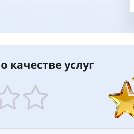
о качестве услуг
5
ars
stars
—