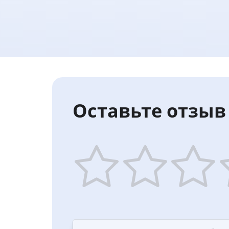
Оставьте отзыв 
1
2
3
4
star
stars
stars
st
—
—
—
—