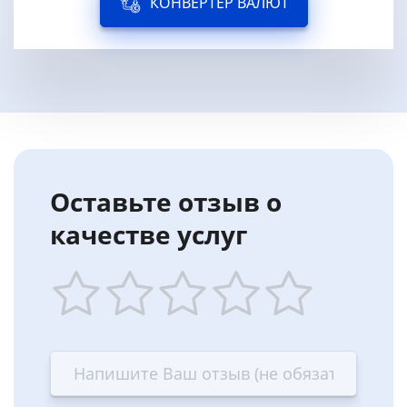
КОНВЕРТЕР ВАЛЮТ
Оставьте отзыв о
качестве услуг
1
2
3
4
5
star
stars
stars
stars
stars
—
—
—
—
—
Terrible
Bad
OK
Good
Excellent