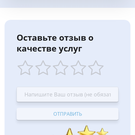
Оставьте отзыв о
качестве услуг
1
2
3
4
5
star
stars
stars
stars
stars
—
—
—
—
—
Terrible
Bad
OK
Good
Excellent