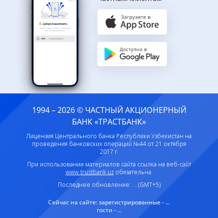
1994 – 2026 © ЧАСТНЫЙ АКЦИОНЕРНЫЙ
БАНК «ТРАСТБАНК»
Лицензия Центрального банка Республики Узбекистан на
проведения банковских операций №44 от 21 октября
2017 г.
При использовании материалов сайта ссылка на веб-сайт
www.trustbank.uz
обязательна.
Последнее обновление: ... (GMT+5)
Сейчас на сайте:
зарегистрированные - ...
гости - ...