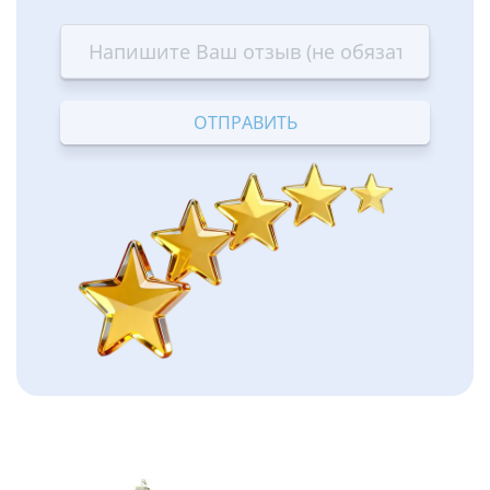
1
2
3
4
5
star
stars
stars
stars
stars
—
—
—
—
—
Terrible
Bad
OK
Good
Excellent