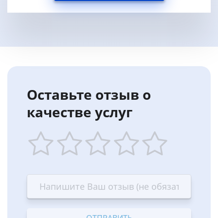
Оставьте отзыв о
качестве услуг
1
2
3
4
5
star
stars
stars
stars
stars
—
—
—
—
—
Terrible
Bad
OK
Good
Excellent