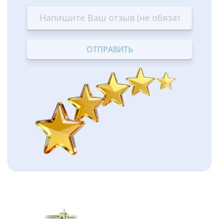
star
stars
stars
stars
stars
—
—
—
—
—
Terrible
Bad
OK
Good
Excellent