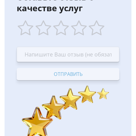
качестве услуг
1
2
3
4
5
star
stars
stars
stars
stars
—
—
—
—
—
Terrible
Bad
OK
Good
Excellent