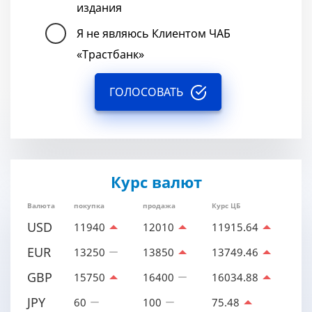
издания
Я не являюсь Клиентом ЧАБ
«Трастбанк»
ГОЛОСОВАТЬ
Курс валют
Валюта
покупка
продажа
Курс ЦБ
USD
11940
12010
11915.64
EUR
13250
13850
13749.46
GBP
15750
16400
16034.88
JPY
60
100
75.48