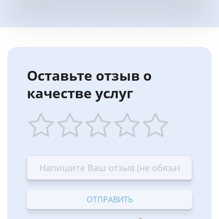
Оставьте отзыв о
качестве услуг
1
2
3
4
5
star
stars
stars
stars
stars
—
—
—
—
—
Terrible
Bad
OK
Good
Excellent