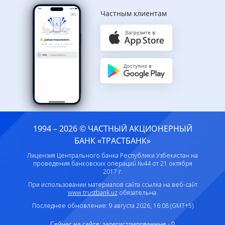
Частным клиентам
1994 – 2026 © ЧАСТНЫЙ АКЦИОНЕРНЫЙ
БАНК «ТРАСТБАНК»
Лицензия Центрального банка Республики Узбекистан на
проведения банковских операций №44 от 21 октября
2017 г.
При использовании материалов сайта ссылка на веб-сайт
www.trustbank.uz
обязательна.
Последнее обновление: 9 августа 2026, 16:08 (GMT+5)
Сейчас на сайте:
зарегистрированные - 0