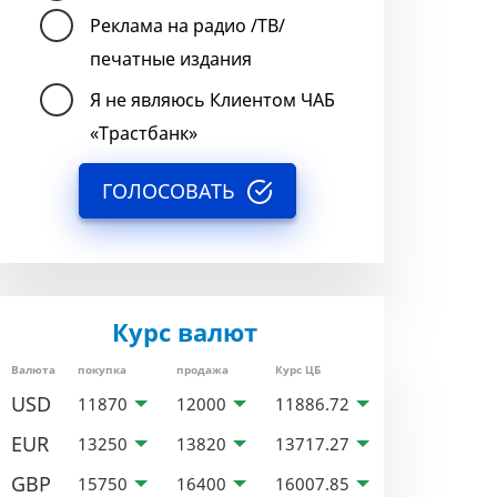
Реклама на радио /ТВ/
печатные издания
Я не являюсь Клиентом ЧАБ
«Трастбанк»
ГОЛОСОВАТЬ
Курс валют
Валюта
покупка
продажа
Курс ЦБ
USD
11870
12000
11886.72
EUR
13250
13820
13717.27
GBP
15750
16400
16007.85