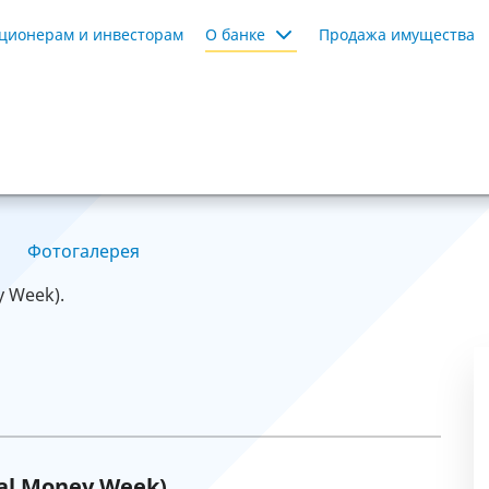
ционерам и инвесторам
О банке
Продажа имущества
Фотогалерея
y Week).
al Money Week).