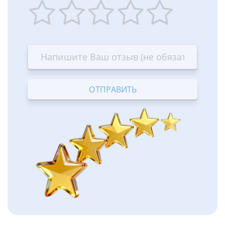
1
2
3
4
5
star
stars
stars
stars
stars
—
—
—
—
—
Terrible
Bad
OK
Good
Excellent