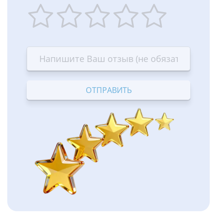
1
2
3
4
5
star
stars
stars
stars
stars
—
—
—
—
—
Terrible
Bad
OK
Good
Excellent