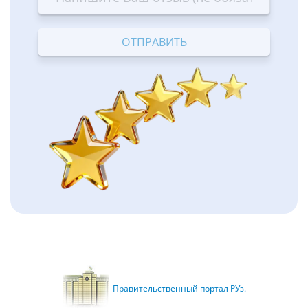
—
—
—
—
—
Terrible
Bad
OK
Good
Excellent
Правительственный портал РУз.