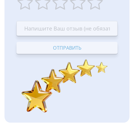
1
2
3
4
5
star
stars
stars
stars
stars
—
—
—
—
—
Terrible
Bad
OK
Good
Excellent