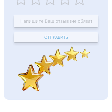
1
2
3
4
5
star
stars
stars
stars
stars
—
—
—
—
—
Terrible
Bad
OK
Good
Excellent