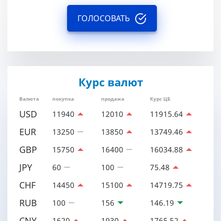
ГОЛОСОВАТЬ
Курс валют
Валюта
покупка
продажа
Курс ЦБ
USD
11940
12010
11915.64
EUR
13250
13850
13749.46
GBP
15750
16400
16034.88
JPY
60
100
75.48
CHF
14450
15100
14719.75
RUB
100
156
146.19
CNY
1620
1930
1765.52