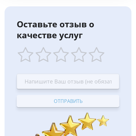
Оставьте отзыв о
качестве услуг
1
2
3
4
5
star
stars
stars
stars
stars
—
—
—
—
—
Terrible
Bad
OK
Good
Excellent