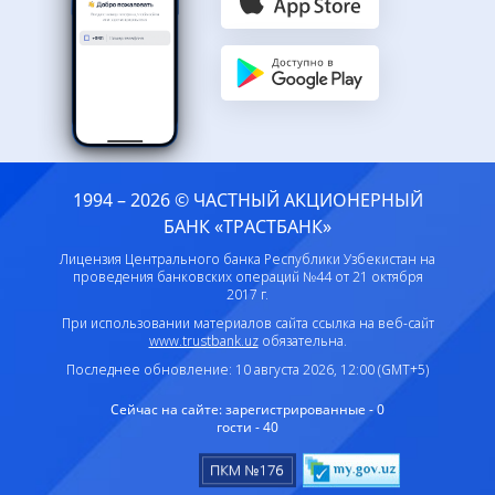
1994 – 2026 © ЧАСТНЫЙ АКЦИОНЕРНЫЙ
БАНК «ТРАСТБАНК»
Лицензия Центрального банка Республики Узбекистан на
проведения банковских операций №44 от 21 октября
2017 г.
При использовании материалов сайта ссылка на веб-сайт
www.trustbank.uz
обязательна.
Последнее обновление: 10 августа 2026, 12:00 (GMT+5)
Сейчас на сайте:
зарегистрированные - 0
гости - 40