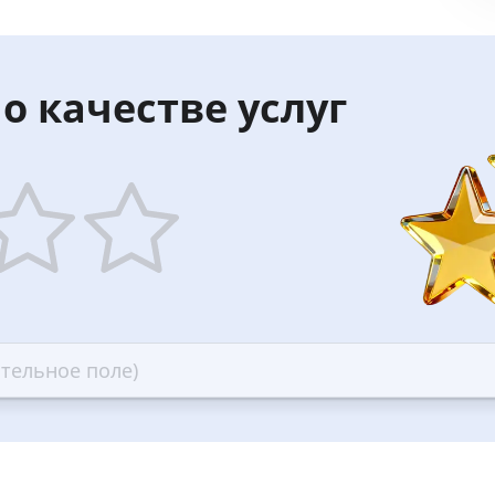
о качестве услуг
5
ars
stars
—
ood
Excellent