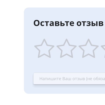
Оставьте отзыв 
1
2
3
4
star
stars
stars
st
—
—
—
—
Terrible
Bad
OK
G