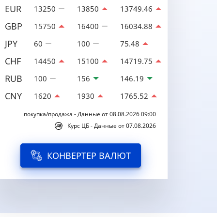
EUR
13250
13850
13749.46
GBP
15750
16400
16034.88
JPY
60
100
75.48
CHF
14450
15100
14719.75
RUB
100
156
146.19
CNY
1620
1930
1765.52
покупка/продажа - Данные от 08.08.2026 09:00
Курс ЦБ - Данные от 07.08.2026
КОНВЕРТЕР ВАЛЮТ