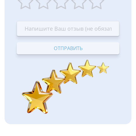
1
2
3
4
5
star
stars
stars
stars
stars
—
—
—
—
—
Terrible
Bad
OK
Good
Excellent