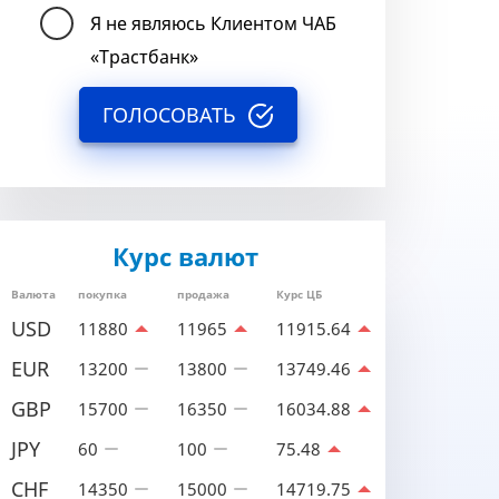
Я не являюсь Клиентом ЧАБ
«Трастбанк»
ГОЛОСОВАТЬ
Курс валют
Валюта
покупка
продажа
Курс ЦБ
USD
11880
11965
11915.64
EUR
13200
13800
13749.46
GBP
15700
16350
16034.88
JPY
60
100
75.48
CHF
14350
15000
14719.75