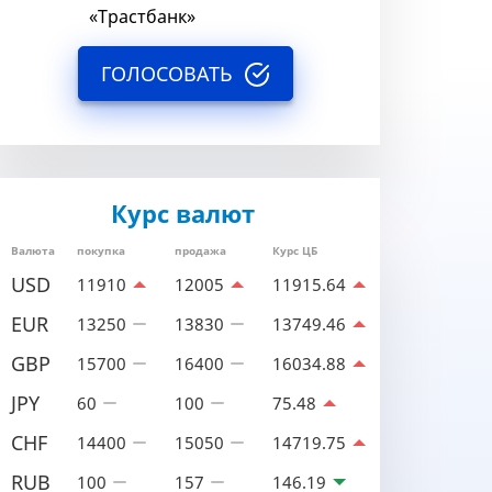
«Трастбанк»
ГОЛОСОВАТЬ
Курс валют
Валюта
покупка
продажа
Курс ЦБ
USD
11910
12005
11915.64
EUR
13250
13830
13749.46
GBP
15700
16400
16034.88
JPY
60
100
75.48
CHF
14400
15050
14719.75
RUB
100
157
146.19