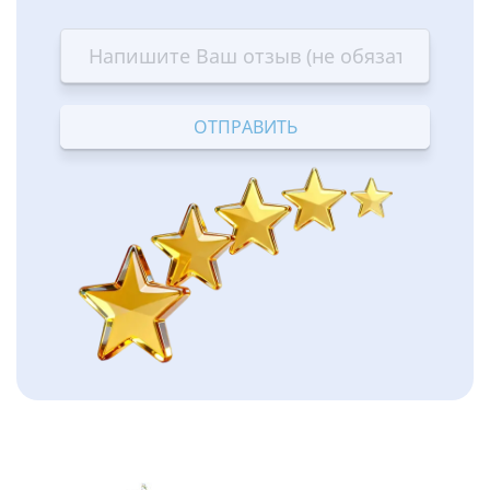
1
2
3
4
5
star
stars
stars
stars
stars
—
—
—
—
—
Terrible
Bad
OK
Good
Excellent