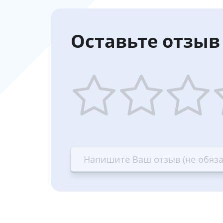
Оставьте отзыв 
1
2
3
4
star
stars
stars
st
—
—
—
—
Terrible
Bad
OK
G