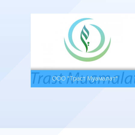
ООО "Траст Муамалат"