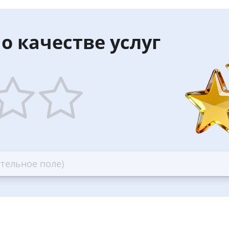
о качестве услуг
5
ars
stars
—
ood
Excellent