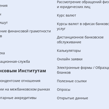
Рассмотрение обращений физ
ения
и юридических лиц
ы
Курс валют
ишут
Курсы валют в офисах банков
услуг
ние финансовой грамотности
в
Дистанционное банковское
обслуживание
Калькуляторы
ека
Онлайн заявки
ационная-служба
Электронные формы / Образц
нсовым Институтам
бланков
пондентские отношения
Полезные ссылки
ии на межбанковском рынках
Опросы
нтарные аккредитивы
Открытые данные