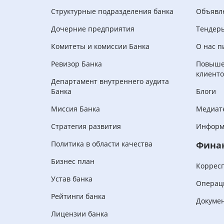
Структурные подразделения банка
Объявл
Дочерние предприятия
Тендер
Комитеты и комиссии Банка
О нас п
Ревизор Банка
Повыше
клиенто
Департамент внутреннего аудита
Банка
Блоги
Миссия Банка
Медиат
Стратегия развития
Информ
Политика в области качества
Фина
Бизнес план
Коррес
Устав банка
Операц
Рейтинги банка
Докуме
Лицензии банка