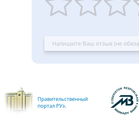
1
2
3
4
star
stars
stars
st
—
—
—
—
Terrible
Bad
OK
G
Правительственный
портал РУз.