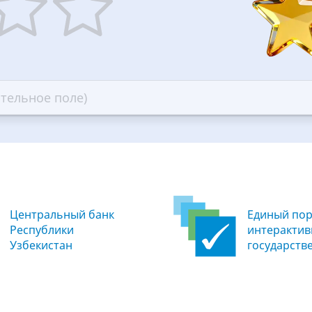
5
ars
stars
—
ood
Excellent
Центральный банк
Единый пор
Республики
интеракти
Узбекистан
государств