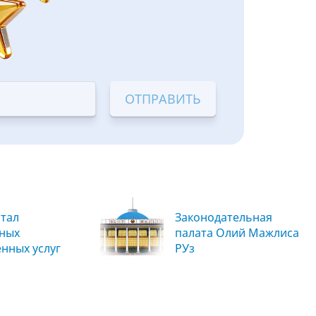
тал
Законодательная
вных
палата Олий Мажлиса
енных услуг
РУз