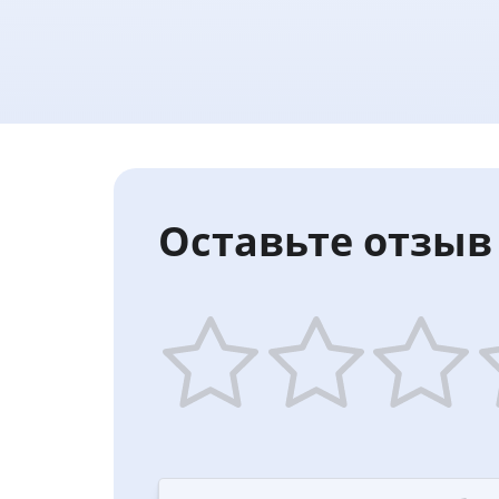
Оставьте отзыв 
1
2
3
4
star
stars
stars
st
—
—
—
—