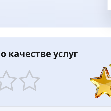
о качестве услуг
5
ars
stars
—